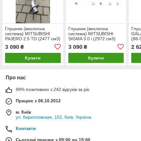
Глушник (вихлопна
Глушник (вихлопна
Глу
система) MITSUBISHI
система) MITSUBISHI
GALA
PAJERO 2.5 TD (2477 см3)
SIGMA 3.0 i (2972 см3)
(88-
(97-99рр) (Мітсубісі
(91-97рр) (Міцубісі Сигма)
Гала
3 090
3 090
2 6
₴
₴
Паджеро)
седан
Купити
Купити
Про нас
99% позитивних з 242 відгуків за рік
Працює з 06.10.2012
м. Київ
ул. Кирилловская, 102, Київ, Україна
Контакти
Сьогодні працює з 09:00 до 15:00