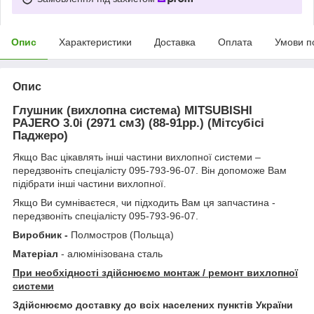
Опис
Характеристики
Доставка
Оплата
Умови п
Опис
Глушник (вихлопна система) MITSUBISHI
PAJERO 3.
0i
(
2971
см3) (
88
-
91
рр.) (Мітсубісі
Паджеро)
Якщо Вас цікавлять інші частини вихлопної системи –
передзвоніть спеціалісту 095-793-96-07. Він допоможе Вам
підібрати інші частини вихлопної.
Якщо Ви сумніваєтеся, чи підходить Вам ця запчастина -
передзвоніть спеціалісту 095-793-96-07.
Виробник -
Полмостров (Польща)
Матеріал
- алюмінізована сталь
При необхідності здійснюємо монтаж / ремонт вихлопної
системи
Здійснюємо доставку до всіх населених пунктів України