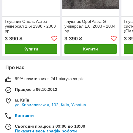
Глушник Опель Астра
Глушник Opel Astra G
Глуш
універсал 1.6i 1998 - 2003
універсал 1.6i 2003 - 2004
сис
рр
рр
(Cla
(138
3 390
3 390
3 3
₴
₴
(Опе
Купити
Купити
Про нас
99% позитивних з 241 відгука за рік
Працює з 06.10.2012
м. Київ
ул. Кирилловская, 102, Київ, Україна
Контакти
Сьогодні працює з 09:00 до 18:00
Показати весь графік роботи