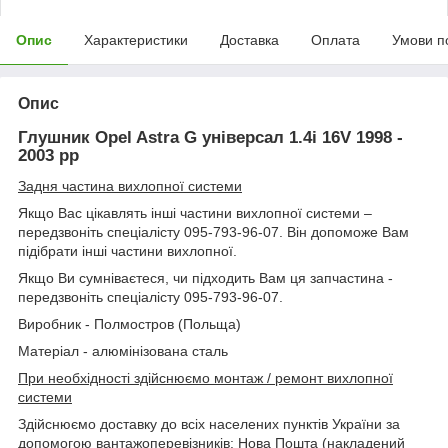
Опис
Характеристики
Доставка
Оплата
Умови п
Опис
Глушник Opel Astra G універсал 1.4i 16V 1998 -
2003 рр
Задня частина вихлопної системи
Якщо Вас цікавлять інші частини вихлопної системи –
передзвоніть спеціалісту 095-793-96-07. Він допоможе Вам
підібрати інші частини вихлопної.
Якщо Ви сумніваєтеся, чи підходить Вам ця запчастина -
передзвоніть спеціалісту 095-793-96-07.
Виробник - Полмостров (Польща)
Матеріал - алюмінізована сталь
При необхідності здійснюємо монтаж / ремонт вихлопної
системи
Здійснюємо доставку до всіх населених пунктів України за
допомогою вантажоперевізників: Нова Пошта (накладений