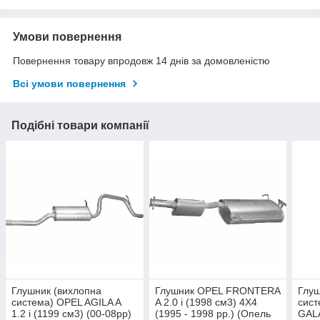
Умови повернення
Повернення товару впродовж 14 днів за домовленістю
Всі умови повернення
Подібні товари компанії
Глушник (вихлопна
Глушник OPEL FRONTERA
Глуш
система) OPEL AGILA A
A 2.0 i (1998 см3) 4X4
сист
1.2 i (1199 см3) (00-08рр)
(1995 - 1998 рр.) (Опель
GALA