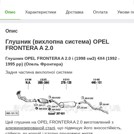
Опис
Характеристики
Доставка
Оплата
Умови п
Опис
Глушник (вихлопна система) OPEL
FRONTERA A 2.0
Глушник
OPEL FRONTERA A 2.0 i (1998
см
3) 4X4 (1992 -
1995
рр
) (
Опель
Фронтера
)
Задня частина вихлопної системи
Цей глушник на OPEL FRONTERA A 2.0 виготовлений з
алюминизированой сталі
, що підвищує його зносостійкість,
стійкість до корозії і істотно продовжує життя