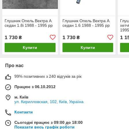
Глушник Опель Вектра А
Глушник Опель Вектра А
Глуш
седан 1.8і 1988 - 1995 рр
седан 1.6 1988 - 1995 рр
хетч
1995
1 730
1 730
1 1
₴
₴
Купити
Купити
Про нас
99% позитивних з 240 відгуків за рік
Працює з 06.10.2012
м. Київ
ул. Кирилловская, 102, Київ, Україна
Контакти
Сьогодні працює з 09:00 до 18:00
Показати весь графік роботи