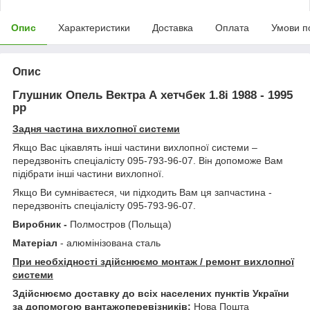
Опис
Характеристики
Доставка
Оплата
Умови п
Опис
Глушник Опель Вектра А хетчбек 1.8і 1988 - 1995
рр
Задня частина вихлопної системи
Якщо Вас цікавлять інші частини вихлопної системи –
передзвоніть спеціалісту 095-793-96-07. Він допоможе Вам
підібрати інші частини вихлопної.
Якщо Ви сумніваєтеся, чи підходить Вам ця запчастина -
передзвоніть спеціалісту 095-793-96-07.
Виробник -
Полмостров (Польща)
Матеріал
- алюмінізована сталь
При необхідності здійснюємо монтаж / ремонт вихлопної
системи
Здійснюємо доставку до всіх населених пунктів України
за допомогою вантажоперевізників:
Нова Пошта