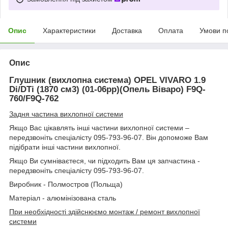
Опис
Характеристики
Доставка
Оплата
Умови п
Опис
Глушник (вихлопна система) OPEL VIVARO 1.9
Di
/
DTi
(1870 см3) (01-06рр)(Опель Віваро)
F9Q-
760/F9Q-762
Задня частина вихлопної системи
Якщо Вас цікавлять інші частини вихлопної системи –
передзвоніть спеціалісту 095-793-96-07. Він допоможе Вам
підібрати інші частини вихлопної.
Якщо Ви сумніваєтеся, чи підходить Вам ця запчастина -
передзвоніть спеціалісту 095-793-96-07.
Виробник - Полмостров (Польща)
Матеріал - алюмінізована сталь
При необхідності здійснюємо монтаж / ремонт вихлопної
системи