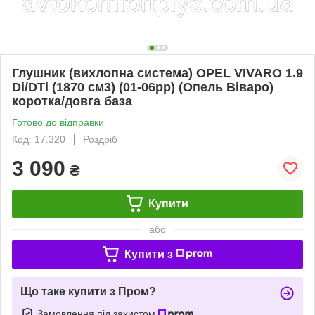
Глушник (вихлопна система) OPEL VIVARO 1.9
Di/DTi (1870 см3) (01-06рр) (Опель Віваро)
коротка/довга база
Готово до відправки
Код: 17.320
Роздріб
3 090
₴
Купити
або
Купити з
Що таке купити з Пром?
Замовлення під захистом