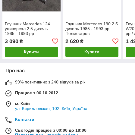
Глушник Mercedes 124
Глушник Mercedes 190 2.5
Глуш
универсал 2.5 дизель
дизель 1985 - 1993 рр
W201
1985 - 1993 рр
Полмостров
рр /
Полмостров
3 090
2 620
1 4
₴
₴
Купити
Купити
Про нас
99% позитивних з 240 відгуків за рік
Працює з 06.10.2012
м. Київ
ул. Кирилловская, 102, Київ, Україна
Контакти
Сьогодні працює з 09:00 до 18:00
Показати весь графік роботи