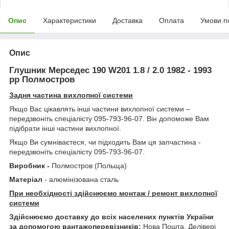
Опис
Характеристики
Доставка
Оплата
Умови п
Опис
Глушник Мерседес 190 W201 1.8 / 2.0 1982 - 1993
рр Полмостров
Задня частина вихлопної системи
Якщо Вас цікавлять інші частини вихлопної системи –
передзвоніть спеціалісту 095-793-96-07. Він допоможе Вам
підібрати інші частини вихлопної.
Якщо Ви сумніваєтеся, чи підходить Вам ця запчастина -
передзвоніть спеціалісту 095-793-96-07.
Виробник -
Полмостров (Польща)
Матеріал
- алюмінізована сталь
При необхідності здійснюємо монтаж / ремонт вихлопної
системи
Здійснюємо доставку до всіх населених пунктів України
за допомогою вантажоперевізників:
Нова Пошта, Делівері