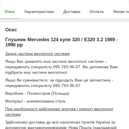
Опис
Характеристики
Доставка
Оплата
Умови п
Опис
Глушник Mercedes 124 купе 320 / E320 3.2 1989 -
1996 рр
Задня частина вихлопної системи
Якщо Вас цікавлять інші частини вихлопної системи –
передзвоніть спеціалісту 095-793-96-07. Він допоможе Вам
підібрати інші частини вихлопної.
Якщо Ви сумніваєтеся, чи підходить Вам ця запчастина -
передзвоніть спеціалісту 095-793-96-07.
Виробник - Полмостров (Польща)
Матеріал - алюмінізована сталь
При необхідності здійснюємо монтаж / ремонт вихлопної
системи
Здійснюємо доставку до всіх населених пунктів України за
допомогою вантажоперевізників: Нова Пошта (накладений