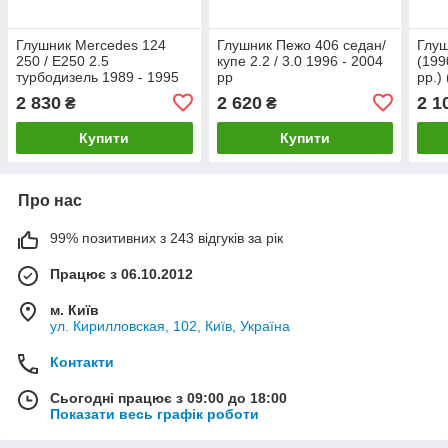
Глушник Mercedes 124
Глушник Пежо 406 седан/
Глуш
250 / E250 2.5
купе 2.2 / 3.0 1996 - 2004
(199
турбодизель 1989 - 1995
рр
рр.)
рр
2 830
2 620
2 1
₴
₴
Купити
Купити
Про нас
99% позитивних з 243 відгуків за рік
Працює з 06.10.2012
м. Київ
ул. Кирилловская, 102, Київ, Україна
Контакти
Сьогодні працює з 09:00 до 18:00
Показати весь графік роботи