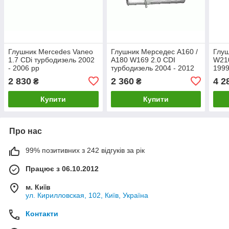
Глушник Mercedes Vaneo
Глушник Мерседес А160 /
Глуш
1.7 CDi турбодизель 2002
А180 W169 2.0 CDI
W210
- 2006 рр
турбодизель 2004 - 2012
1999
рр
2 830
2 360
4 2
₴
₴
Купити
Купити
Про нас
99% позитивних з 242 відгуків за рік
Працює з 06.10.2012
м. Київ
ул. Кирилловская, 102, Київ, Україна
Контакти