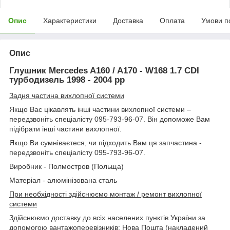
Опис
Характеристики
Доставка
Оплата
Умови п
Опис
Глушник Mercedes A160 / A170 - W168 1.7 CDI
турбодизель 1998 - 2004 рр
Задня частина вихлопної системи
Якщо Вас цікавлять інші частини вихлопної системи –
передзвоніть спеціалісту 095-793-96-07. Він допоможе Вам
підібрати інші частини вихлопної.
Якщо Ви сумніваєтеся, чи підходить Вам ця запчастина -
передзвоніть спеціалісту 095-793-96-07.
Виробник - Полмостров (Польща)
Матеріал - алюмінізована сталь
При необхідності здійснюємо монтаж / ремонт вихлопної
системи
Здійснюємо доставку до всіх населених пунктів України за
допомогою вантажоперевізників: Нова Пошта (накладений