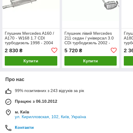
Глушник Mercedes A160 /
Глушник лівий Mercedes
Глуш
A170 - W168 1.7 CDI
211 седан / універсал 3.0
А180
турбодизель 1998 - 2004
CDi турбодизель 2002 -
турб
рр
2009 рр
рр
2 830
5 720
2 3
₴
₴
Купити
Купити
Про нас
99% позитивних з 243 відгуків за рік
Працює з 06.10.2012
м. Київ
ул. Кирилловская, 102, Київ, Україна
Контакти