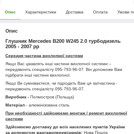
Опис
Характеристики
Доставка
Оплата
Умови п
Опис
Глушник Mercedes B200 W245 2.0 турбодизель
2005 - 2007 рр
Середня частина вихлопної системи
Якщо Вас цікавлять інші частини вихлопної системи –
передзвоніть спеціалісту 095-793-96-07. Він допоможе Вам
підібрати інші частини вихлопної.
Якщо Ви сумніваєтеся, чи підходить Вам ця запчастина -
передзвоніть спеціалісту 095-793-96-07.
Виробник -
Полмостров (Польща)
Матеріал
- алюмінізована сталь
При необхідності здійснюємо монтаж / ремонт вихлопної
системи
Здійснюємо доставку до всіх населених пунктів України
за допомогою вантажоперевізників:
Нова Пошта