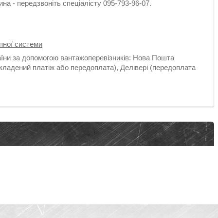
на - передзвоніть спеціалісту 095-793-96-07.
пної системи
аїни за допомогою вантажоперевізників: Нова Пошта
кладений платіж або передоплата), Делівері (передоплата