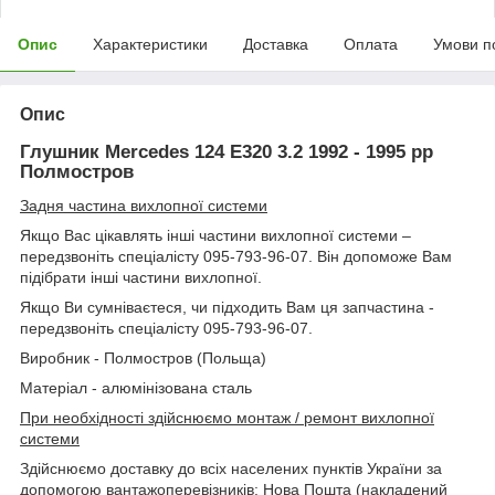
Опис
Характеристики
Доставка
Оплата
Умови п
Опис
Глушник Mercedes 124 E320 3.2 1992 - 1995 рр
Полмостров
Задня частина вихлопної системи
Якщо Вас цікавлять інші частини вихлопної системи –
передзвоніть спеціалісту 095-793-96-07. Він допоможе Вам
підібрати інші частини вихлопної.
Якщо Ви сумніваєтеся, чи підходить Вам ця запчастина -
передзвоніть спеціалісту 095-793-96-07.
Виробник - Полмостров (Польща)
Матеріал - алюмінізована сталь
При необхідності здійснюємо монтаж / ремонт вихлопної
системи
Здійснюємо доставку до всіх населених пунктів України за
допомогою вантажоперевізників: Нова Пошта (накладений