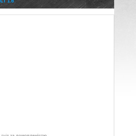
T 1.6
 днів
за домовленістю