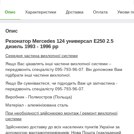
Опис
Характеристики
Доставка
Оплата
Умови п
Опис
Резонатор Mercedes 124 универсал E250 2.5
дизель 1993 - 1996 рр
Середня частина вихлопної системи
Якщо Вас цікавлять інші частини вихлопної системи –
передзвоніть спеціалісту 095-793-96-07. Він допоможе Вам
підібрати інші частини вихлопної.
Якщо Ви сумніваєтеся, чи підходить Вам ця запчастина -
передзвоніть спеціалісту 095-793-96-07.
Виробник - Полмостров (Польща)
Матеріал - алюмінізована сталь
При необхідності здійснюємо монтаж / ремонт вихлопної
системи
Здійснюємо доставку до всіх населених пунктів України за
допомогою вантажоперевізників: Нова Пошта (накладений