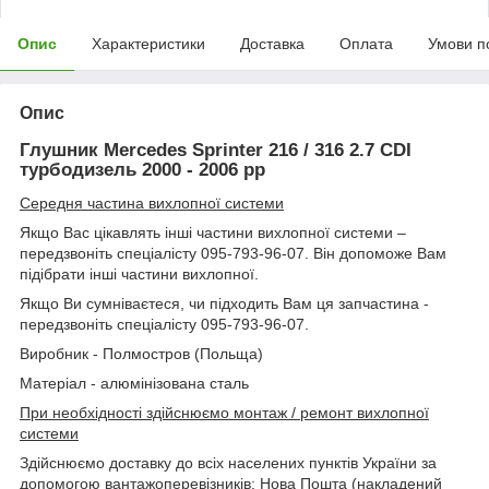
Опис
Характеристики
Доставка
Оплата
Умови п
Опис
Глушник Mercedes Sprinter 216 / 316 2.7 CDI
турбодизель 2000 - 2006 рр
Середня частина вихлопної системи
Якщо Вас цікавлять інші частини вихлопної системи –
передзвоніть спеціалісту 095-793-96-07. Він допоможе Вам
підібрати інші частини вихлопної.
Якщо Ви сумніваєтеся, чи підходить Вам ця запчастина -
передзвоніть спеціалісту 095-793-96-07.
Виробник - Полмостров (Польща)
Матеріал - алюмінізована сталь
При необхідності здійснюємо монтаж / ремонт вихлопної
системи
Здійснюємо доставку до всіх населених пунктів України за
допомогою вантажоперевізників: Нова Пошта (накладений