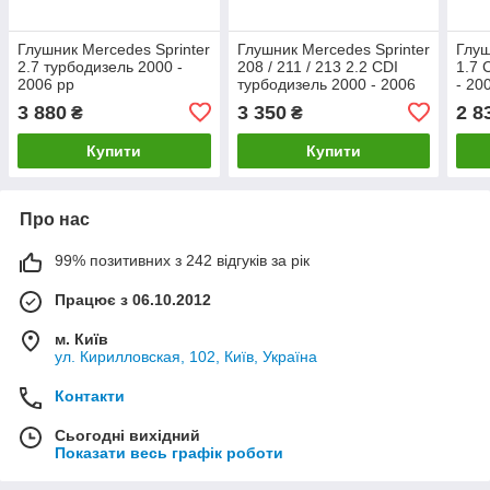
Глушник Mercedes Sprinter
Глушник Mercedes Sprinter
Глуш
2.7 турбодизель 2000 -
208 / 211 / 213 2.2 CDI
1.7 
2006 рр
турбодизель 2000 - 2006
- 20
рр
3 880
3 350
2 8
₴
₴
Купити
Купити
Про нас
99% позитивних з 242 відгуків за рік
Працює з 06.10.2012
м. Київ
ул. Кирилловская, 102, Київ, Україна
Контакти
Сьогодні вихідний
Показати весь графік роботи