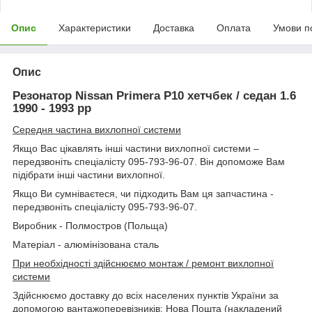
Опис
Характеристики
Доставка
Оплата
Умови п
Опис
Резонатор Nissan Primera P10 хетчбек / седан 1.6
1990 - 1993 рр
Середня частина вихлопної системи
Якщо Вас цікавлять інші частини вихлопної системи –
передзвоніть спеціалісту 095-793-96-07. Він допоможе Вам
підібрати інші частини вихлопної.
Якщо Ви сумніваєтеся, чи підходить Вам ця запчастина -
передзвоніть спеціалісту 095-793-96-07.
Виробник - Полмостров (Польща)
Матеріал - алюмінізована сталь
При необхідності здійснюємо монтаж / ремонт вихлопної
системи
Здійснюємо доставку до всіх населених пунктів України за
допомогою вантажоперевізників: Нова Пошта (накладений