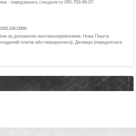
на - передзвоніть спеціалісту 095-793-96-07.
пної системи
аїни за допомогою вантажоперевізників: Нова Пошта
кладений платіж або передоплата), Делівері (передоплата