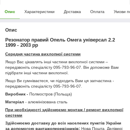
Опис
Характеристики
Доставка
Оплата
Умови п
Опис
Резонатор правий Опель Омега універсал 2.2
1999 - 2003 рр
Середня частина вихлопної системи
Якщо Вас цікавлять інші частини вихлопної системи –
передзвоніть спеціалісту 095-793-96-07. Він допоможе Вам
підібрати інші частини вихлопної.
Якщо Ви сумніваєтеся, чи підходить Вам ця запчастина -
передзвоніть спеціалісту 095-793-96-07.
Виробник -
Полмостров (Польща)
Матеріал
- алюмінізована сталь
При необхідності здійснюємо монтаж / ремонт вихлопної
системи
Здійснюємо доставку до всіх населених пунктів України
за допомогою вантажоперевізників:
Нова Пошта, Делівері