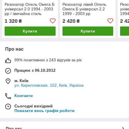
Резонатор Опель Омега Б
Резонатор лівий Опель
Резо
універсал 2.0 1994 - 2003
Омега Б універсал 2.2
унів
рр / звичайна сталь
1999 - 2003 рр
1994
1 320
2 420
2 4
₴
₴
Купити
Купити
Про нас
99% позитивних з 243 відгуків за рік
Працює з 06.10.2012
м. Київ
ул. Кирилловская, 102, Київ, Україна
Контакти
Сьогодні вихідний
Показати весь графік роботи
Про нас