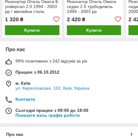
Резонатор Опель Омега Б
Резонатор Опель Омега
Резо
універсал 2.0 1994 - 2003
седан 2.5 турбодизель
седа
рр / звичайна сталь
1994 - 2003 рр
2000
1 320
2 420
2 4
₴
₴
Купити
Купити
Про нас
99% позитивних з 242 відгуків за рік
Працює з 06.10.2012
м. Київ
ул. Кирилловская, 102, Київ, Україна
Контакти
Сьогодні працює з 09:00 до 18:00
Показати весь графік роботи
Про нас