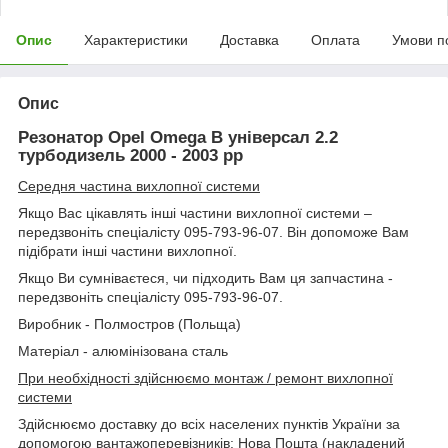
Опис
Характеристики
Доставка
Оплата
Умови п
Опис
Резонатор Opel Omega B універсал 2.2
турбодизель 2000 - 2003 рр
Середня частина вихлопної системи
Якщо Вас цікавлять інші частини вихлопної системи –
передзвоніть спеціалісту 095-793-96-07. Він допоможе Вам
підібрати інші частини вихлопної.
Якщо Ви сумніваєтеся, чи підходить Вам ця запчастина -
передзвоніть спеціалісту 095-793-96-07.
Виробник - Полмостров (Польща)
Матеріал - алюмінізована сталь
При необхідності здійснюємо монтаж / ремонт вихлопної
системи
Здійснюємо доставку до всіх населених пунктів України за
допомогою вантажоперевізників: Нова Пошта (накладений