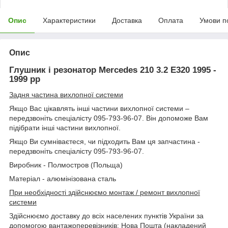
Опис
Характеристики
Доставка
Оплата
Умови п
Опис
Глушник і резонатор Mercedes 210 3.2 E320 1995 -
1999 рр
Задня частина вихлопної системи
Якщо Вас цікавлять інші частини вихлопної системи –
передзвоніть спеціалісту 095-793-96-07. Він допоможе Вам
підібрати інші частини вихлопної.
Якщо Ви сумніваєтеся, чи підходить Вам ця запчастина -
передзвоніть спеціалісту 095-793-96-07.
Виробник - Полмостров (Польща)
Матеріал - алюмінізована сталь
При необхідності здійснюємо монтаж / ремонт вихлопної
системи
Здійснюємо доставку до всіх населених пунктів України за
допомогою вантажоперевізників: Нова Пошта (накладений