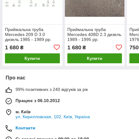
Приймальна труба
Приймальна труба
При
Mercedes 209 D 3.0
Mercedes 408D 2.3 дизель
Merc
дизель 1985 - 1989 рр.
1989 - 1995 рр.
1976
стал
1 680
1 680
750
₴
₴
Купити
Купити
Про нас
99% позитивних з 240 відгуків за рік
Працює з 06.10.2012
м. Київ
ул. Кирилловская, 102, Київ, Україна
Контакти
Сьогодні працює з 09:00 до 18:00