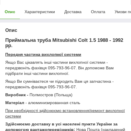
Опис
Характеристики
Доставка
Оплата
Умови п
Опис
Приймальна труба Mitsubishi Colt 1.5 1988 - 1992
рр.
Передня частина вихлопної системи
Якщо Вас цікавлять інші частини вихлопної системи -
передзвоніть фахівця 095-793-96-07. Він допоможе Вам
підібрати інші частини вихлопної.
Якщо Ви сумніваєтеся чи підходить Вам ця запчастина -
передзвоніть фахівця 095-793-96-07.
Виробник -
Полмостров (Польща)
Матеріал
- алюминизированная сталь
При необхідності здійснюємо встановлення/ремонт вихлопної
системи
Здійснюємо доставку в усі населені пункти України за
допомогою вантажоперевізників:
Нова Пошта (накладений