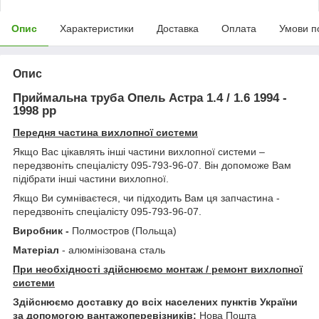
Опис
Характеристики
Доставка
Оплата
Умови п
Опис
Приймальна труба Опель Астра 1.4 / 1.6 1994 -
1998 рр
Передня частина вихлопної системи
Якщо Вас цікавлять інші частини вихлопної системи –
передзвоніть спеціалісту 095-793-96-07. Він допоможе Вам
підібрати інші частини вихлопної.
Якщо Ви сумніваєтеся, чи підходить Вам ця запчастина -
передзвоніть спеціалісту 095-793-96-07.
Виробник -
Полмостров (Польща)
Матеріал
- алюмінізована сталь
При необхідності здійснюємо монтаж / ремонт вихлопної
системи
Здійснюємо доставку до всіх населених пунктів України
за допомогою вантажоперевізників:
Нова Пошта