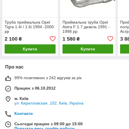
Труба приймальна Opel
Приймальна труба Opel
Прий
Tigra 1.4i / 1.6i 1994 -2000
Astra F 1.7 дизель 1991 -
полу
рр
1998 рр
Астра
2000
2 100
1 580
3 8
₴
₴
Купити
Купити
Про нас
99% позитивних з 242 відгуків за рік
Працює з 06.10.2012
м. Київ
ул. Кирилловская, 102, Київ, Україна
Контакти
Сьогодні працює з 09:00 до 15:00
Показати весь графік роботи