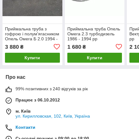
Приймальна труба з
Приймальна труба Опель
При
гофрою і полум'ягасником
Омега 2.3 турбодизель
Вект
Опель Омега Б 2.0 1994 -
1986 - 1994 рр
рр
2000 рр
3 880
1 680
2 1
₴
₴
Купити
Купити
Про нас
99% позитивних з 240 відгуків за рік
Працює з 06.10.2012
м. Київ
ул. Кирилловская, 102, Київ, Україна
Контакти
Сьогодні працює з 09:00 до 18:00