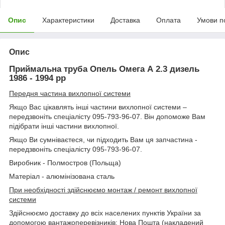
Опис
Характеристики
Доставка
Оплата
Умови п
Опис
Приймальна труба Опель Омега А 2.3 дизель
1986 - 1994 рр
Передня частина вихлопної системи
Якщо Вас цікавлять інші частини вихлопної системи –
передзвоніть спеціалісту 095-793-96-07. Він допоможе Вам
підібрати інші частини вихлопної.
Якщо Ви сумніваєтеся, чи підходить Вам ця запчастина -
передзвоніть спеціалісту 095-793-96-07.
Виробник - Полмостров (Польща)
Матеріал - алюмінізована сталь
При необхідності здійснюємо монтаж / ремонт вихлопної
системи
Здійснюємо доставку до всіх населених пунктів України за
допомогою вантажоперевізників: Нова Пошта (накладений