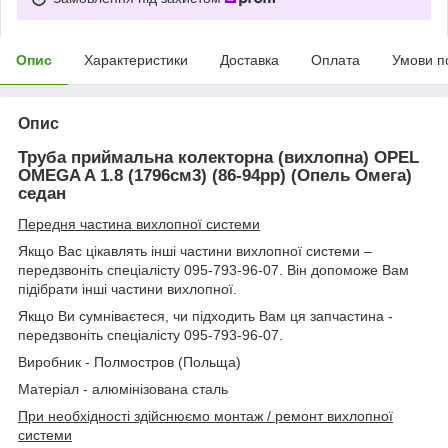
Опис
Характеристики
Доставка
Оплата
Умови п
Опис
Труба приймальна колекторна (вихлопна) OPEL
OMEGA A 1.8 (1796см3) (86-94рр) (Опель Омега)
седан
Передня частина вихлопної системи
Якщо Вас цікавлять інші частини вихлопної системи –
передзвоніть спеціалісту 095-793-96-07. Він допоможе Вам
підібрати інші частини вихлопної.
Якщо Ви сумніваєтеся, чи підходить Вам ця запчастина -
передзвоніть спеціалісту 095-793-96-07.
Виробник - Полмостров (Польща)
Матеріал - алюмінізована сталь
При необхідності здійснюємо монтаж / ремонт вихлопної
системи