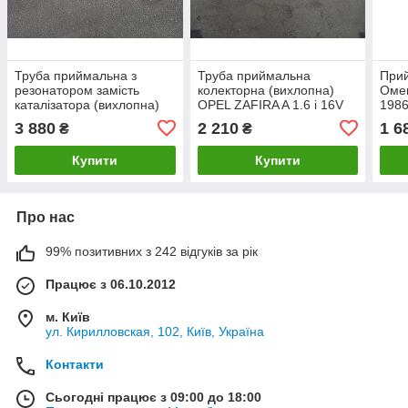
Труба приймальна з
Труба приймальна
При
резонатором замість
колекторна (вихлопна)
Омег
каталізатора (вихлопна)
OPEL ZAFIRA A 1.6 i 16V
1986
OPEL OMEGA B 2.0 i
(1598см3) 00-05гг (Опель
3 880
2 210
1 6
₴
₴
(1998см3) (Опель Омега
Зафіра) Z1.6XE
Б) седан
Купити
Купити
Про нас
99% позитивних з 242 відгуків за рік
Працює з 06.10.2012
м. Київ
ул. Кирилловская, 102, Київ, Україна
Контакти
Сьогодні працює з 09:00 до 18:00