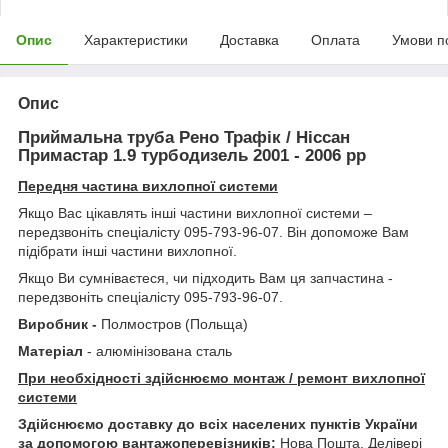
Опис
Характеристики
Доставка
Оплата
Умови п
Опис
Приймальна труба Рено Трафік / Ніссан
Примастар 1.9 турбодизель 2001 - 2006 рр
Передня частина вихлопної системи
Якщо Вас цікавлять інші частини вихлопної системи –
передзвоніть спеціалісту 095-793-96-07. Він допоможе Вам
підібрати інші частини вихлопної.
Якщо Ви сумніваєтеся, чи підходить Вам ця запчастина -
передзвоніть спеціалісту 095-793-96-07.
Виробник -
Полмостров (Польща)
Матеріал
- алюмінізована сталь
При необхідності здійснюємо монтаж / ремонт вихлопної
системи
Здійснюємо доставку до всіх населених пунктів України
за допомогою вантажоперевізників:
Нова Пошта, Делівері