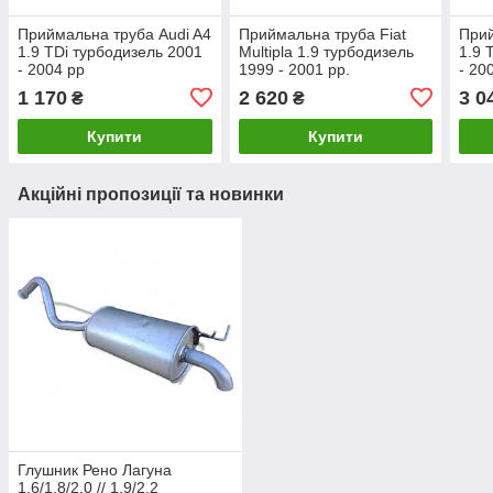
Приймальна труба Audi A4
Приймальна труба Fiat
Прий
1.9 TDi турбодизель 2001
Multipla 1.9 турбодизель
1.9 
- 2004 рр
1999 - 2001 рр.
- 20
1 170
2 620
3 0
₴
₴
Купити
Купити
Акційні пропозиції та новинки
Глушник Рено Лагуна
1.6/1.8/2.0 // 1.9/2.2