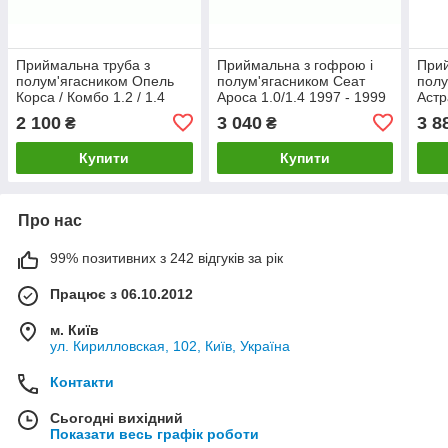
Приймальна труба з
Приймальна з гофрою і
Прий
полум'ягасником Опель
полум'ягасником Сеат
полу
Корса / Комбо 1.2 / 1.4
Ароса 1.0/1.4 1997 - 1999
Астра
1993 - 2001 рр
рр
2000
2 100
3 040
3 8
₴
₴
Купити
Купити
Про нас
99% позитивних з 242 відгуків за рік
Працює з 06.10.2012
м. Київ
ул. Кирилловская, 102, Київ, Україна
Контакти
Сьогодні вихідний
Показати весь графік роботи