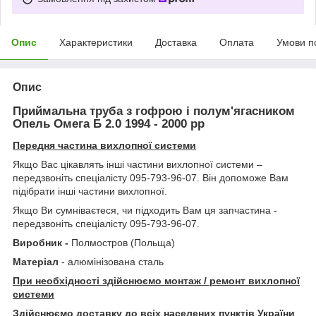
Опис
Характеристики
Доставка
Оплата
Умови п
Опис
Приймальна труба з гофрою і полум'ягасником
Опель Омега Б 2.0 1994 - 2000 рр
Передня частина вихлопної системи
Якщо Вас цікавлять інші частини вихлопної системи –
передзвоніть спеціалісту 095-793-96-07. Він допоможе Вам
підібрати інші частини вихлопної.
Якщо Ви сумніваєтеся, чи підходить Вам ця запчастина -
передзвоніть спеціалісту 095-793-96-07.
Виробник -
Полмостров (Польща)
Матеріал
- алюмінізована сталь
При необхідності здійснюємо монтаж / ремонт вихлопної
системи
Здійснюємо доставку до всіх населених пунктів України