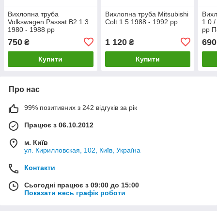
Вихлопна труба
Вихлопна труба Mitsubishi
Вихл
Volkswagen Passat B2 1.3
Colt 1.5 1988 - 1992 рр
1.0 /
1980 - 1988 рр
рр 
Полмостров
750
1 120
690
₴
₴
Купити
Купити
Про нас
99% позитивних з 242 відгуків за рік
Працює з 06.10.2012
м. Київ
ул. Кирилловская, 102, Київ, Україна
Контакти
Сьогодні працює з 09:00 до 15:00
Показати весь графік роботи