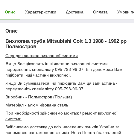
Опис
Характеристики
Доставка
Оплата
Умови п
Опис
Вихлопна труба Mitsubishi Colt 1.3 1988 - 1992 рр
Полмостров
Середня частина вихлопної системи
Якщо Вас цікавлять інші частини вихлопної системи –
передзвоніть спеціалісту 095-793-96-07. Він допоможе Вам
підібрати інші частини вихлопної.
Якщо Ви сумніваєтеся, чи підходить Вам ця запчастина -
передзвоніть спеціалісту 095-793-96-07.
Виробник - Полмостров (Польща)
Матеріал - алюмінізована сталь
При необхідності здійснюємо монтаж / ремонт вихлопної
системи
Здійснюємо доставку до всіх населених пунктів України за
допомогою вантажоперевізників: Нова Пошта (накладений