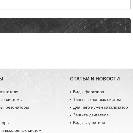
Ы
СТАТЬИ И НОВОСТИ
двигателя
Виды фаркопов
ые системы
Типы выхлопных систем
ры, резонаторы
Для чего нужен катализатор
Защита двигателя
аторы
Виды глушителя
ля выхлопных систем