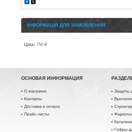
ІНФОРМАЦІЯ ДЛЯ ЗАМОВЛЕННЯ
Ціна:
750 ₴
ОСНОВАЯ ИНФОРМАЦИЯ
РАЗДЕЛ
О магазине
Защиты 
Контакты
Выхлопн
Доставка и оплата
Стронге
Прайс-листы
Фаркопы
Катализ
Гофры д