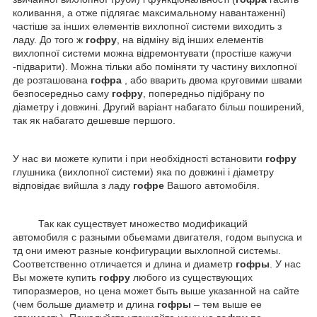
коливання, а отже підлягає максимальному навантаженні)
частіше за інших елементів вихлопної системи виходить з
ладу. До того ж
гофру
, на відміну від інших елементів
вихлопної системи можна відремонтувати (простіше кажучи
-підварити). Можна тільки або поміняти ту частину вихлопної
де розташована
гофра
, або вварить двома круговими швами
безпосередньо саму
гофру
, попередньо підібрану по
діаметру і довжині. Другий варіант набагато більш поширений,
так як набагато дешевше першого.
У нас ви можете купити і при необхідності встановити
гофру
глушника (вихлопної системи) яка по довжині і діаметру
відповідає вийшла з ладу
гофре
Вашого автомобіля.
Так как существует множество модификаций
автомобиля с разными обьемами двигателя, годом выпуска и
тд они имеют разные конфигурации выхлопной системы.
Соответственно отличается и длина и диаметр
гофры
. У нас
Вы можете купить
гофру
любого из существующих
типоразмеров, но цена может быть выше указанной на сайте
(чем больше диаметр и длина
гофры
– тем выше ее