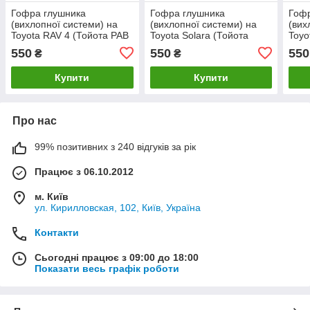
Гофра глушника
Гофра глушника
Гоф
(вихлопної системи) на
(вихлопної системи) на
(вих
Toyota RAV 4 (Тойота РАВ
Toyota Solara (Тойота
Toyo
4)
Солара)
Верс
550
550
550
₴
₴
Купити
Купити
Про нас
99% позитивних з 240 відгуків за рік
Працює з 06.10.2012
м. Київ
ул. Кирилловская, 102, Київ, Україна
Контакти
Сьогодні працює з 09:00 до 18:00
Показати весь графік роботи