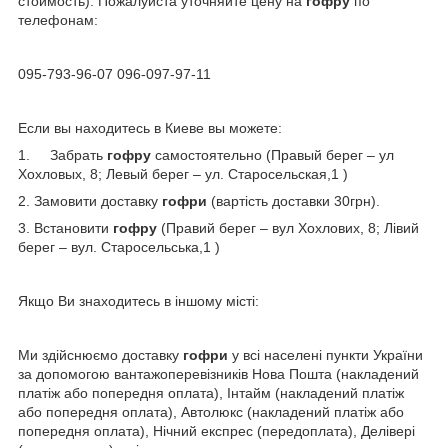
стоимость). Пожалуйста уточняйте цену на
гофру
по
телефонам:
095-793-96-07 096-097-97-11
Если вы находитесь в Киеве вы можете:
1. Забрать
гофру
самостоятельно (Правый берег – ул
Хохловых, 8; Левый берег – ул. Старосельская,1 )
2. Замовити доставку
гофри
(вартість доставки 30грн).
3. Встановити
гофр
у
(Правий берег – вул Хохлових, 8; Лівий
берег – вул. Старосельська,1 )
Якщо Ви знаходитесь в іншому місті:
Ми здійснюємо доставку
гофри
у всі населені пункти України
за допомогою вантажоперевізників Нова Пошта (накладений
платіж або попередня оплата), Інтайм (накладений платіж
або попередня оплата), Автолюкс (накладений платіж або
попередня оплата), Нічний експрес (передоплата), Делівері