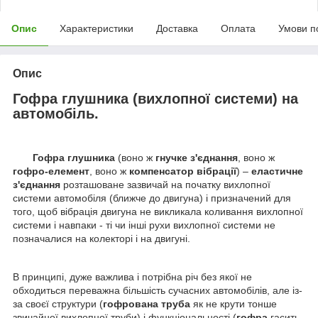
Опис
Характеристики
Доставка
Оплата
Умови п
Опис
Гофра глушника (вихлопної системи) на
автомобіль.
Гофра глушника
(воно ж
гнучке з'єднання
, воно ж
гофро-елемент
, воно ж
компенсатор вібрації
) –
еластичне
з'єднання
розташоване зазвичай на початку вихлопної
системи автомобіля (ближче до двигуна) і призначений для
того, щоб вібрація двигуна не викликала коливання вихлопної
системи і навпаки - ті чи інші рухи вихлопної системи не
позначалися на колекторі і на двигуні.
В принципі, дуже важлива і потрібна річ без якої не
обходиться переважна більшість сучасних автомобілів, але із-
за своєї структури (
гофрована труба
як не крути тонше
звичайної вихлопної труби) і функціональності (
гофра
гасить