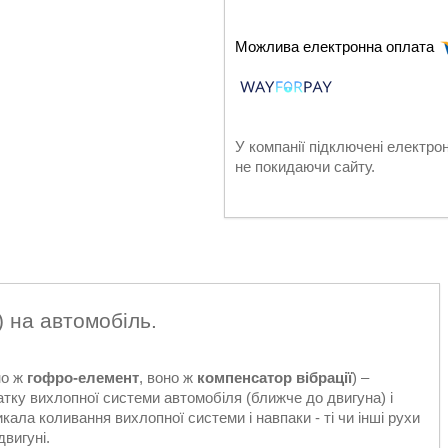
У компанії підключені електро
не покидаючи сайту.
 на автомобіль.
но ж
гофро-елемент
, воно ж
компенсатор вібрації
) –
тку вихлопної системи автомобіля (ближче до двигуна) і
кала коливання вихлопної системи і навпаки - ті чи інші рухи
двигуні.