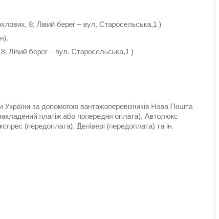
хлових, 8; Лівий берег – вул. Старосельська,1 )
н).
8; Лівий берег – вул. Старосельська,1 )
ти України за допомогою вантажоперевізників Нова Пошта
(накладений платіж або попередня оплата), Автолюкс
спрес (передоплата), Делівері (передоплата) та ін.