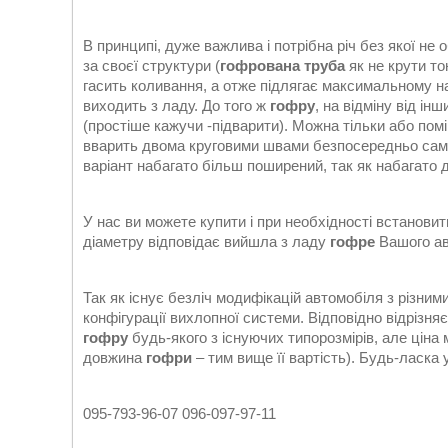
В принципі, дуже важлива і потрібна річ без якої не
за своєї структури (
гофрована труба
як не крути то
гасить коливання, а отже підлягає максимальному н
виходить з ладу. До того ж
гофру
, на відміну від і
(простіше кажучи -підварити). Можна тільки або по
вварить двома круговими швами безпосередньо са
варіант набагато більш поширений, так як набагато
У нас ви можете купити і при необхідності встанови
діаметру відповідає вийшла з ладу
гофре
Вашого ав
Так як існує безліч модифікацій автомобіля з різним
конфігурації вихлопної системи. Відповідно відрізня
гофру
будь-якого з існуючих типорозмірів, але ціна 
довжина
гофри
– тим вище її вартість). Будь-ласка
095-793-96-07 096-097-97-11