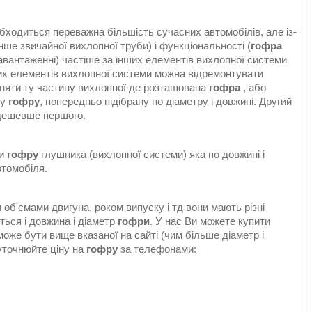
 обходиться переважна більшість сучасних автомобілів, але із-
нше звичайної вихлопної труби) і функціональності (
гофра
авантаженні) частіше за інших елементів вихлопної системи
нших елементів вихлопної системи можна відремонтувати
міняти ту частину вихлопної де розташована
гофра
, або
му
гофру
, попередньо підібрану по діаметру і довжині. Другий
 дешевше першого.
ти
гофру
глушника (вихлопної системи) яка по довжині і
томобіля.
и об'ємами двигуна, роком випуску і тд вони мають різні
ється і довжина і діаметр
гофри
. У нас Ви можете купити
може бути вище вказаної на сайті (чим більше діаметр і
 уточнюйте ціну на
гофру
за телефонами: