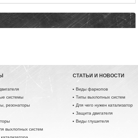
Ы
СТАТЬИ И НОВОСТИ
двигателя
Виды фаркопов
ые системы
Типы выхлопных систем
ры, резонаторы
Для чего нужен катализатор
Защита двигателя
аторы
Виды глушителя
ля выхлопных систем
 катализатора