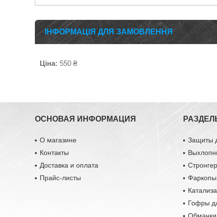
ІНФОРМАЦІЯ ДЛЯ ЗАМОВЛЕННЯ
Ціна:
550 ₴
ОСНОВАЯ ИНФОРМАЦИЯ
РАЗДЕЛ
О магазине
Защиты 
Контакты
Выхлопн
Доставка и оплата
Стронге
Прайс-листы
Фаркопы
Катализ
Гофры д
Обманки