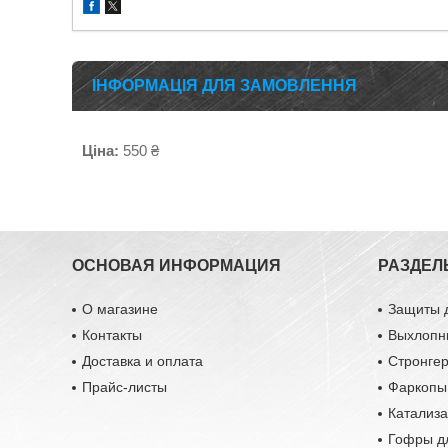
ІНФОРМАЦІЯ ДЛЯ ЗАМОВЛЕННЯ
Ціна:
550 ₴
ОСНОВАЯ ИНФОРМАЦИЯ
РАЗДЕЛ
О магазине
Защиты 
Контакты
Выхлопн
Доставка и оплата
Стронге
Прайс-листы
Фаркопы
Катализ
Гофры д