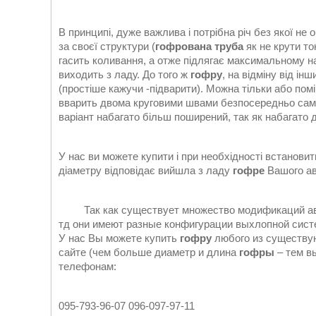
В принципі, дуже важлива і потрібна річ без якої не
за своєї структури (
гофрована труба
як не крути то
гасить коливання, а отже підлягає максимальному н
виходить з ладу. До того ж
гофру
, на відміну від і
(простіше кажучи -підварити). Можна тільки або по
вварить двома круговими швами безпосередньо са
варіант набагато більш поширений, так як набагато
У нас ви можете купити і при необхідності встанови
діаметру відповідає вийшла з ладу
гофре
Вашого ав
Так как существует множество модификаций авто
тд они имеют разные конфигурации выхлопной сист
У нас Вы можете купить
гофру
любого из существую
сайте (чем больше диаметр и длина
гофры
– тем в
телефонам:
095-793-96-07 096-097-97-11