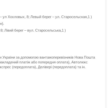
 ул Хохловых, 8; Левый берег – ул. Старосельская,1 )
н).
8; Лівий берег – вул. Старосельська,1 )
ти України за допомогою вантажоперевізників Нова Пошта
(накладений платіж або попередня оплата), Автолюкс
спрес (передоплата), Делівері (передоплата) та ін.