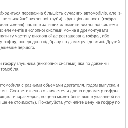
 обходиться переважна більшість сучасних автомобілів, але із-
нше звичайної вихлопної труби) і функціональності (
гофра
авантаженні) частіше за інших елементів вихлопної системи
нших елементів вихлопної системи можна відремонтувати
міняти ту частину вихлопної де розташована
гофра
, або
му
гофру
, попередньо підібрану по діаметру і довжині. Другий
 дешевше першого.
ти
гофру
глушника (вихлопної системи) яка по довжині і
томобіля.
мобиля с разными обьемами двигателя, годом выпуска и
емы. Соответственно отличается и длина и диаметр
гофры
.
щих типоразмеров, но цена может быть выше указанной на
ыше ее стоимость). Пожалуйста уточняйте цену на
гофру
по