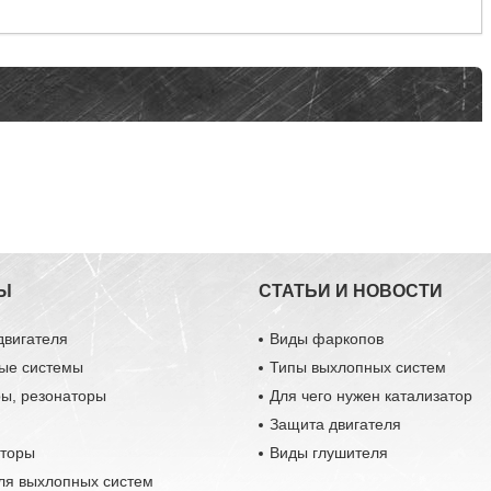
Ы
СТАТЬИ И НОВОСТИ
двигателя
Виды фаркопов
ые системы
Типы выхлопных систем
ры, резонаторы
Для чего нужен катализатор
Защита двигателя
аторы
Виды глушителя
ля выхлопных систем