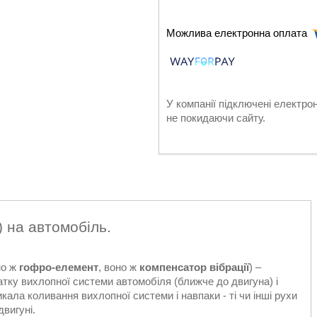
У компанії підключені електро
не покидаючи сайту.
 на автомобіль.
но ж
гофро-елемент
, воно ж
компенсатор вібрації
) –
тку вихлопної системи автомобіля (ближче до двигуна) і
кала коливання вихлопної системи і навпаки - ті чи інші рухи
двигуні.