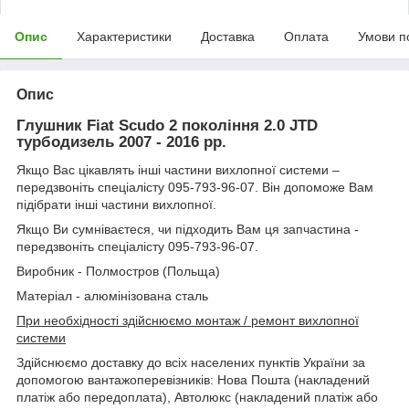
Опис
Характеристики
Доставка
Оплата
Умови п
Опис
Глушник Fiat Scudo 2 покоління 2.0 JTD
турбодизель 2007 - 2016 рр.
Якщо Вас цікавлять інші частини вихлопної системи –
передзвоніть спеціалісту 095-793-96-07. Він допоможе Вам
підібрати інші частини вихлопної.
Якщо Ви сумніваєтеся, чи підходить Вам ця запчастина -
передзвоніть спеціалісту 095-793-96-07.
Виробник - Полмостров (Польща)
Матеріал - алюмінізована сталь
При необхідності здійснюємо монтаж / ремонт вихлопної
системи
Здійснюємо доставку до всіх населених пунктів України за
допомогою вантажоперевізників: Нова Пошта (накладений
платіж або передоплата), Автолюкс (накладений платіж або