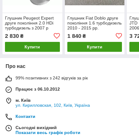
Глушник Peugeot Expert
Глушник Fiat Doblo друге
Глуш
друге покоління 2.0 HDi
покоління 1.6 турбодизель
JTD 
турбодизель з 2007 р
2010 - 2015 рр.
2006
2 830
1 840
3 7
₴
₴
Купити
Купити
Про нас
99% позитивних з 242 відгуків за рік
Працює з 06.10.2012
м. Київ
ул. Кирилловская, 102, Київ, Україна
Контакти
Сьогодні вихідний
Показати весь графік роботи