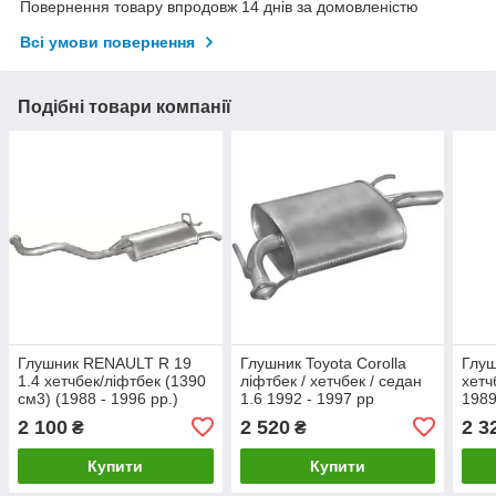
Повернення товару впродовж 14 днів за домовленістю
Всі умови повернення
Подібні товари компанії
Глушник RENAULT R 19
Глушник Toyota Corolla
Глуш
1.4 хетчбек/ліфтбек (1390
ліфтбек / хетчбек / седан
хетч
см3) (1988 - 1996 рр.)
1.6 1992 - 1997 рр
1989
E6J, E7J (Рено 19)
2 100
2 520
2 3
₴
₴
Купити
Купити