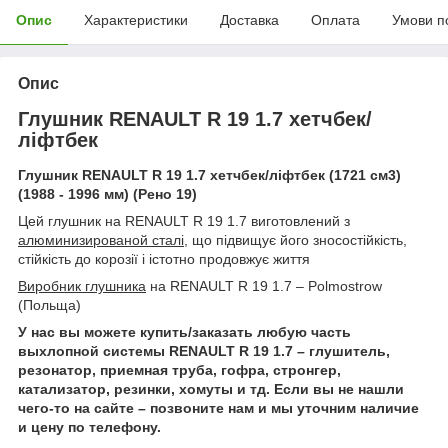
Опис
Характеристики
Доставка
Оплата
Умови п
Опис
Глушник RENAULT R 19 1.7 хетчбек/
ліфтбек
Глушник
RENAULT R 19 1.7
хетчбек/ліфтбек (1
721
см3)
(198
8
- 199
6
мм) (Рено 19)
Цей глушник на RENAULT R 19 1.7 виготовлений з
алюминизированой сталі
, що підвищує його зносостійкість,
стійкість до корозії і істотно продовжує життя
Виробник глушника
на RENAULT R 19 1.7 – Polmostrow
(Польща)
У нас вы можете купить/заказать любую часть
выхлопной системы RENAULT R 19 1.7 – глушитель,
резонатор, приемная труба, гофра, стронгер,
катализатор, резинки, хомуты и тд. Если вы не нашли
чего-то на сайте – позвоните нам и мы уточним наличие
и цену по телефону.