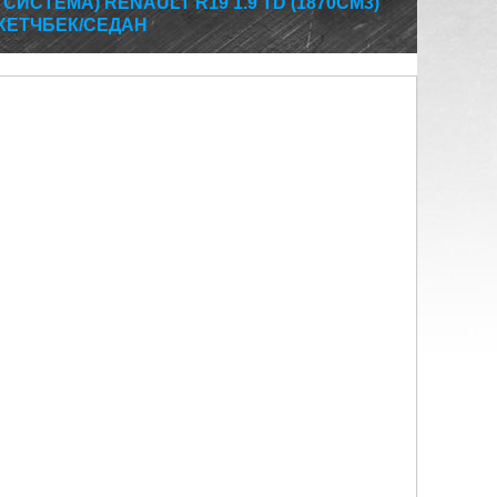
ИСТЕМА) RENAULT R19 1.9 TD (1870СМ3)
 ХЕТЧБЕК/СЕДАН