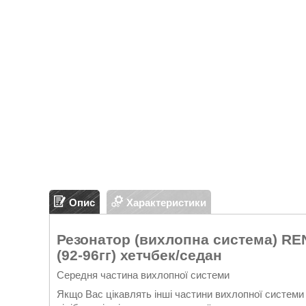
Опис
Характеристики
Резонатор (вихлопна система) RE
(92-96гг) хетчбек/седан
Середня частина вихлопної системи
Якщо Вас цікавлять інші частини вихлопної системи 