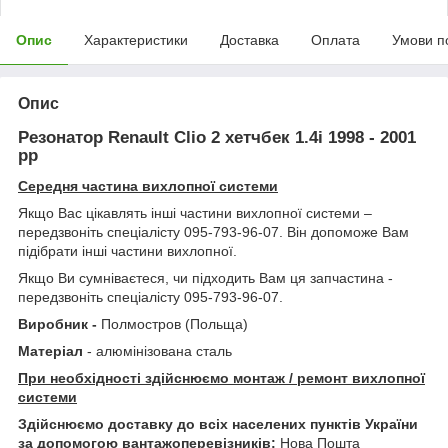
Опис
Характеристики
Доставка
Оплата
Умови п
Опис
Резонатор Renault Clio 2 хетчбек 1.4i 1998 - 2001
рр
Середня частина вихлопної системи
Якщо Вас цікавлять інші частини вихлопної системи –
передзвоніть спеціалісту 095-793-96-07. Він допоможе Вам
підібрати інші частини вихлопної.
Якщо Ви сумніваєтеся, чи підходить Вам ця запчастина -
передзвоніть спеціалісту 095-793-96-07.
Виробник -
Полмостров (Польща)
Матеріал
- алюмінізована сталь
При необхідності здійснюємо монтаж / ремонт вихлопної
системи
Здійснюємо доставку до всіх населених пунктів України
за допомогою вантажоперевізників:
Нова Пошта