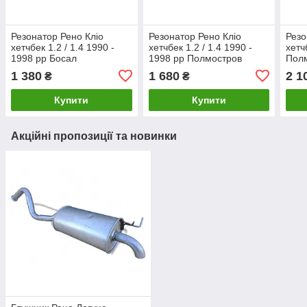
Резонатор Рено Кліо
Резонатор Рено Кліо
Резо
хетчбек 1.2 / 1.4 1990 -
хетчбек 1.2 / 1.4 1990 -
хетч
1998 рр Босал
1998 рр Полмостров
Пол
1 380
1 680
2 1
₴
₴
Купити
Купити
Акційні пропозиції та новинки