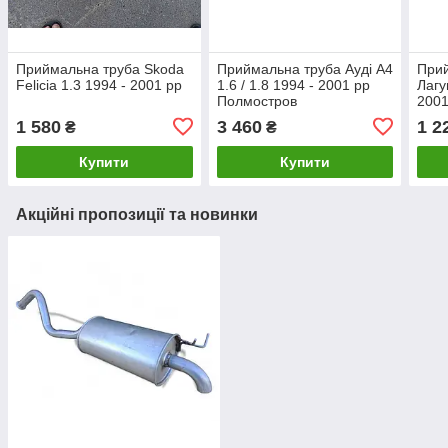
Приймальна труба Skoda
Приймальна труба Ауді А4
Прий
Felicia 1.3 1994 - 2001 рр
1.6 / 1.8 1994 - 2001 рр
Лагу
Полмостров
2001
1 580
3 460
1 2
₴
₴
Купити
Купити
Акційні пропозиції та новинки