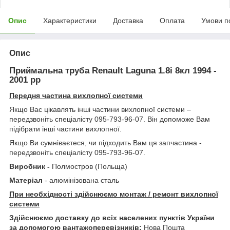
Опис
Характеристики
Доставка
Оплата
Умови п
Опис
Приймальна труба Renault Laguna 1.8i 8кл 1994 -
2001 рр
Передня частина вихлопної системи
Якщо Вас цікавлять інші частини вихлопної системи –
передзвоніть спеціалісту 095-793-96-07. Він допоможе Вам
підібрати інші частини вихлопної.
Якщо Ви сумніваєтеся, чи підходить Вам ця запчастина -
передзвоніть спеціалісту 095-793-96-07.
Виробник -
Полмостров (Польща)
Матеріал
- алюмінізована сталь
При необхідності здійснюємо монтаж / ремонт вихлопної
системи
Здійснюємо доставку до всіх населених пунктів України
за допомогою вантажоперевізників:
Нова Пошта