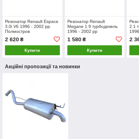
Резонатор Renault Espace
Резонатор Renault
Резо
3.0i V6 1996 - 2002 рр.
Megane 1.9 турбодизель
2.1 
Полмостров
1996 - 2002 рр
1996
Полмостров
2 620
1 580
2 3
₴
₴
Купити
Купити
Акційні пропозиції та новинки