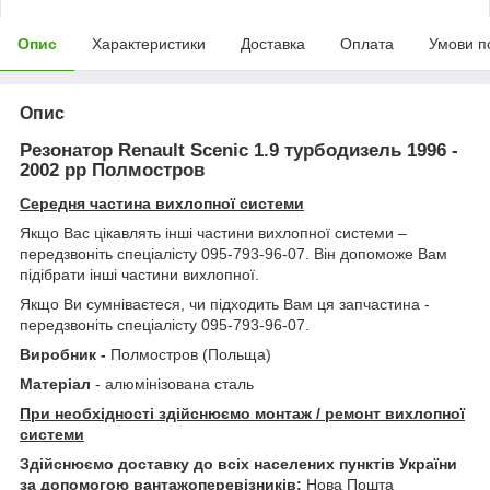
Опис
Характеристики
Доставка
Оплата
Умови п
Опис
Резонатор Renault Scenic 1.9 турбодизель 1996 -
2002 рр Полмостров
Середня частина вихлопної системи
Якщо Вас цікавлять інші частини вихлопної системи –
передзвоніть спеціалісту 095-793-96-07. Він допоможе Вам
підібрати інші частини вихлопної.
Якщо Ви сумніваєтеся, чи підходить Вам ця запчастина -
передзвоніть спеціалісту 095-793-96-07.
Виробник -
Полмостров (Польща)
Матеріал
- алюмінізована сталь
При необхідності здійснюємо монтаж / ремонт вихлопної
системи
Здійснюємо доставку до всіх населених пунктів України
за допомогою вантажоперевізників:
Нова Пошта