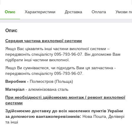
Опис
Характеристики
Доставка
Оплата
Умови п
Опис
Середня частина вихлопної системи
Якщо Вас цікавлять інші частини вихлопної системи –
передзвоніть спеціалісту 095-793-96-07. Він допоможе Вам
підібрати інші частини вихлопної.
Якщо Ви сумніваєтеся, чи підходить Вам ця запчастина -
передзвоніть спеціалісту 095-793-96-07.
Виробник -
Полмостров (Польща)
Матеріал
- алюмінізована сталь
При необхідності здійснюємо монтаж / ремонт вихлопної
системи
Здійснюємо доставку до всіх населених пунктів України
за допомогою вантажоперевізників:
Нова Пошта, Делівері
та інші