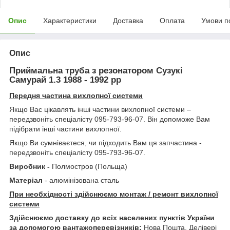
Опис
Характеристики
Доставка
Оплата
Умови п
Опис
Приймальна труба з резонатором Сузукі
Самурай 1.3 1988 - 1992 рр
Передня частина вихлопної системи
Якщо Вас цікавлять інші частини вихлопної системи –
передзвоніть спеціалісту 095-793-96-07. Він допоможе Вам
підібрати інші частини вихлопної.
Якщо Ви сумніваєтеся, чи підходить Вам ця запчастина -
передзвоніть спеціалісту 095-793-96-07.
Виробник -
Полмостров (Польща)
Матеріал
- алюмінізована сталь
При необхідності здійснюємо монтаж / ремонт вихлопної
системи
Здійснюємо доставку до всіх населених пунктів України
за допомогою вантажоперевізників:
Нова Пошта, Делівері