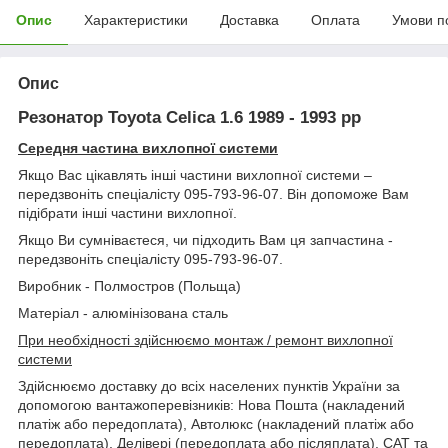
Опис
Характеристики
Доставка
Оплата
Умови п
Опис
Резонатор Toyota Celica 1.6 1989 - 1993 рр
Середня частина вихлопної системи
Якщо Вас цікавлять інші частини вихлопної системи –
передзвоніть спеціалісту 095-793-96-07. Він допоможе Вам
підібрати інші частини вихлопної.
Якщо Ви сумніваєтеся, чи підходить Вам ця запчастина -
передзвоніть спеціалісту 095-793-96-07.
Виробник - Полмостров (Польща)
Матеріал - алюмінізована сталь
При необхідності здійснюємо монтаж / ремонт вихлопної
системи
Здійснюємо доставку до всіх населених пунктів України за
допомогою вантажоперевізників: Нова Пошта (накладений
платіж або передоплата), Автолюкс (накладений платіж або
передоплата), Делівері (передоплата або післяплата), САТ та