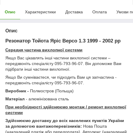
Опис
Характеристики
Доставка
Оплата
Умови п
Опис
Резонатор Тойота Яріс Версо 1.3 1999 - 2002 рр
Середня частина вихлопної системи
Якщо Вас цікавлять інші частини вихлопної системи –
передзвоніть спеціалісту 095-793-96-07. Він допоможе Вам
підібрати інші частини вихлопної.
Якщо Ви сумніваєтеся, чи підходить Вам ця запчастина -
передзвоніть спеціалісту 095-793-96-07.
Виробник -
Полмостров (Польща)
Матеріал
- алюмінізована сталь
При необхідності здійснюємо монтаж / ремонт вихлопної
системи
Здійснюємо доставку до всіх населених пунктів України
за допомогою вантажоперевізників:
Нова Пошта
(накладений платіж або передоплата), Автолюкс (накладений