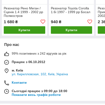
Резонатор Рено Меган /
Резонатор Toyota Corolla
Резо
Сценік 1.4 1999 - 2002 рр
1.6i 1997 - 1999 рр Босал
Прим
Полмостров
2002
1 680
940
2 3
₴
₴
Купити
Купити
Про нас
99% позитивних з 242 відгуків за рік
Працює з 06.10.2012
м. Київ
ул. Кирилловская, 102, Київ, Україна
Контакти
Сьогодні працює з 09:00 до 18:00
Показати весь графік роботи