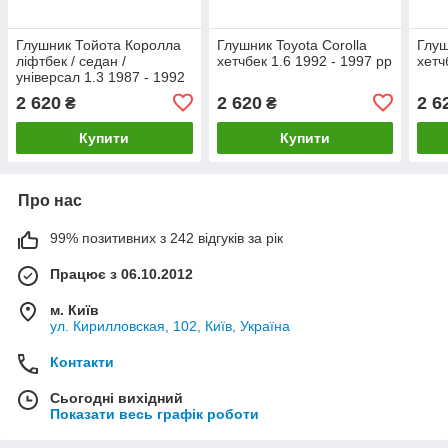
Глушник Тойота Королла
Глушник Toyota Corolla
Глуш
ліфтбек / седан /
хетчбек 1.6 1992 - 1997 рр
хетч
універсал 1.3 1987 - 1992
рр
2 620
2 620
2 6
₴
₴
Купити
Купити
Про нас
99% позитивних з 242 відгуків за рік
Працює з 06.10.2012
м. Київ
ул. Кирилловская, 102, Київ, Україна
Контакти
Сьогодні вихідний
Показати весь графік роботи