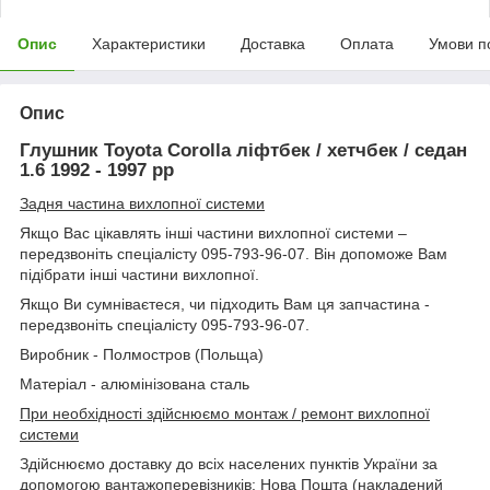
Опис
Характеристики
Доставка
Оплата
Умови п
Опис
Глушник Toyota Corolla ліфтбек / хетчбек / седан
1.6 1992 - 1997 рр
Задня частина вихлопної системи
Якщо Вас цікавлять інші частини вихлопної системи –
передзвоніть спеціалісту 095-793-96-07. Він допоможе Вам
підібрати інші частини вихлопної.
Якщо Ви сумніваєтеся, чи підходить Вам ця запчастина -
передзвоніть спеціалісту 095-793-96-07.
Виробник - Полмостров (Польща)
Матеріал - алюмінізована сталь
При необхідності здійснюємо монтаж / ремонт вихлопної
системи
Здійснюємо доставку до всіх населених пунктів України за
допомогою вантажоперевізників: Нова Пошта (накладений