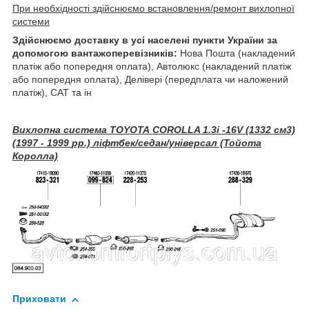
При необхідності здійснюємо встановлення/ремонт вихлопної
системи
Здійснюємо доставку в усі населені пункти України за
допомогою вантажоперевізників:
Нова Пошта (накладений
платіж або попередня оплата), Автолюкс (накладений платіж
або попередня оплата), Делівері (передплата чи наложений
платіж), САТ та ін
Вихлопна система
TOYOTA
COROLLA
1.3
i
-1
6V
(1
332
см3)
(19
97
- 19
99
рр.) ліфтбек/седан/універсал (Тойота
Королла)
Приховати