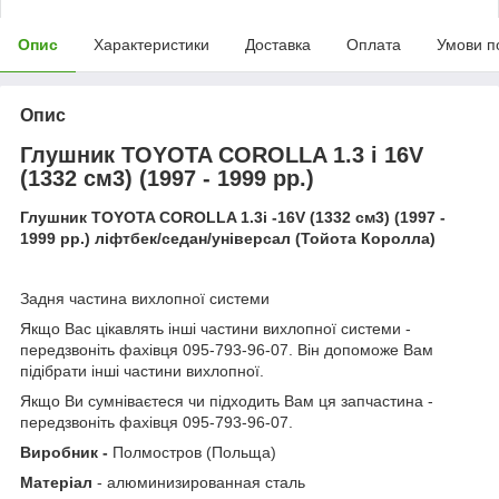
Опис
Характеристики
Доставка
Оплата
Умови п
Опис
Глушник TOYOTA COROLLA 1.3 i 16V
(1332 см3) (1997 - 1999 рр.)
Глушник
TOYOTA
COROLLA
1.3
i
-1
6V
(1
332
см3) (19
97
-
19
99
рр.) ліфтбек/седан/універсал (Тойота Королла)
Задня частина вихлопної системи
Якщо Вас цікавлять інші частини вихлопної системи -
передзвоніть фахівця 095-793-96-07. Він допоможе Вам
підібрати інші частини вихлопної.
Якщо Ви сумніваєтеся чи підходить Вам ця запчастина -
передзвоніть фахівця 095-793-96-07.
Виробник -
Полмостров (Польща)
Матеріал
- алюминизированная сталь