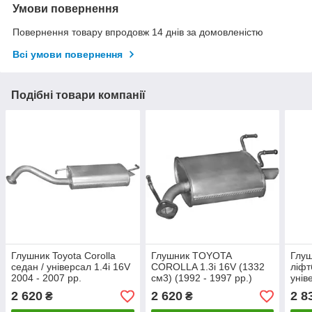
Умови повернення
Повернення товару впродовж 14 днів за домовленістю
Всі умови повернення
Подібні товари компанії
Глушник Toyota Corolla
Глушник TOYOTA
Глуш
седан / універсал 1.4i 16V
COROLLA 1.3i 16V (1332
ліфт
2004 - 2007 рр.
см3) (1992 - 1997 рр.)
унів
хетчбек (Тойота Королла)
1999
2 620
2 620
2 8
₴
₴