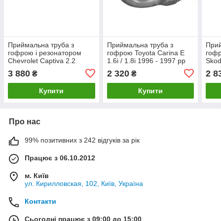
Приймальна труба з
Приймальна труба з
Прий
гофрою і резонатором
гофрою Toyota Carina E
гофр
Chevrolet Captiva 2.2
1.6i / 1.8i 1996 - 1997 рр
Skod
турбодизель 2010 - 2015
2014
3 880
2 320
2 8
₴
₴
рр
Купити
Купити
Про нас
99% позитивних з 242 відгуків за рік
Працює з 06.10.2012
м. Київ
ул. Кирилловская, 102, Київ, Україна
Контакти
Сьогодні працює з 09:00 до 15:00