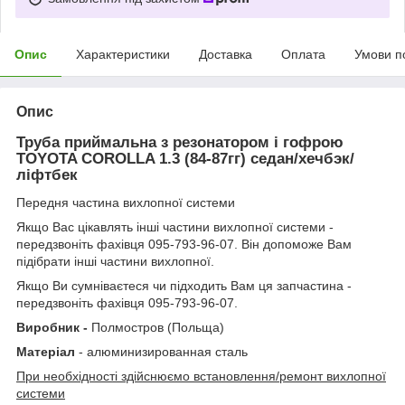
Опис
Характеристики
Доставка
Оплата
Умови п
Опис
Труба приймальна з резонатором і гофрою
TOYOTA COROLLA 1.3 (84-87гг) седан/хечбэк/
ліфтбек
Передня частина вихлопної системи
Якщо Вас цікавлять інші частини вихлопної системи -
передзвоніть фахівця 095-793-96-07. Він допоможе Вам
підібрати інші частини вихлопної.
Якщо Ви сумніваєтеся чи підходить Вам ця запчастина -
передзвоніть фахівця 095-793-96-07.
Виробник -
Полмостров (Польща)
Матеріал
- алюминизированная сталь
При необхідності здійснюємо встановлення/ремонт вихлопної
системи