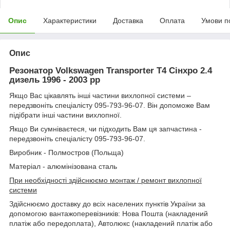
Опис
Характеристики
Доставка
Оплата
Умови п
Опис
Резонатор Volkswagen Transporter T4 Сінхро 2.4
дизель 1996 - 2003 рр
Якщо Вас цікавлять інші частини вихлопної системи –
передзвоніть спеціалісту 095-793-96-07. Він допоможе Вам
підібрати інші частини вихлопної.
Якщо Ви сумніваєтеся, чи підходить Вам ця запчастина -
передзвоніть спеціалісту 095-793-96-07.
Виробник - Полмостров (Польща)
Матеріал - алюмінізована сталь
При необхідності здійснюємо монтаж / ремонт вихлопної
системи
Здійснюємо доставку до всіх населених пунктів України за
допомогою вантажоперевізників: Нова Пошта (накладений
платіж або передоплата), Автолюкс (накладений платіж або