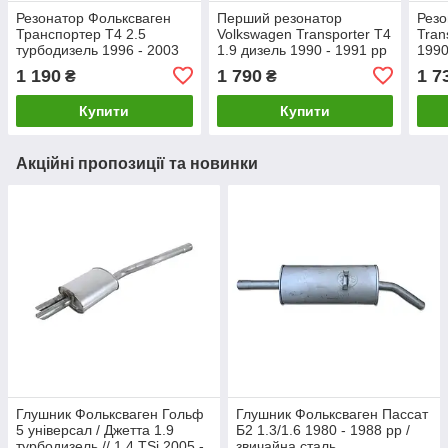
Резонатор Фольксваген
Перший резонатор
Резо
Транспортер Т4 2.5
Volkswagen Transporter T4
Tran
турбодизель 1996 - 2003
1.9 дизель 1990 - 1991 рр
1990
рр / звичайна сталь
1 190
1 790
1 7
₴
₴
Купити
Купити
Акційні пропозиції та новинки
Глушник Фольксваген Гольф
Глушник Фольксваген Пассат
5 універсал / Джетта 1.9
Б2 1.3/1.6 1980 - 1988 рр /
турбодизель // 1.4 TSi 2005 -
звичайна сталь