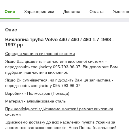
Опис
Характеристики
Доставка
Оплата
Умови п
Опис
Вихлопна труба Volvo 440 / 460 / 480 1.7 1988 -
1997 рр
Середня частина вихлопної системи
Якщо Вас цікавлять інші частини вихлопної системи –
передзвоніть спеціалісту 095-793-96-07. Він допоможе Вам
підібрати інші частини вихлопної.
Якщо Ви сумніваєтеся, чи підходить Вам ця запчастина -
передзвоніть спеціалісту 095-793-96-07.
Виробник - Полмостров (Польща)
Матеріал - алюмінізована сталь
При необхідності здійснюємо монтаж / ремонт вихлопної
системи
Здійснюємо доставку до всіх населених пунктів України за
допомогою вантажоперевізників: Нова Пошта (накладений