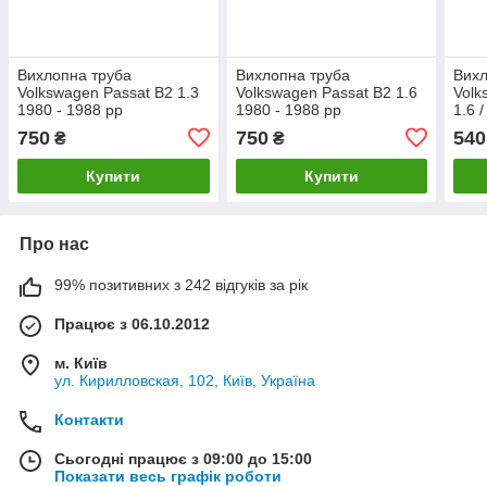
Вихлопна труба
Вихлопна труба
Вихл
Volkswagen Passat B2 1.3
Volkswagen Passat B2 1.6
Volk
1980 - 1988 рр
1980 - 1988 рр
1.6 
Полмостров
750
750
540
₴
₴
Купити
Купити
Про нас
99% позитивних з 242 відгуків за рік
Працює з 06.10.2012
м. Київ
ул. Кирилловская, 102, Київ, Україна
Контакти
Сьогодні працює з 09:00 до 15:00
Показати весь графік роботи