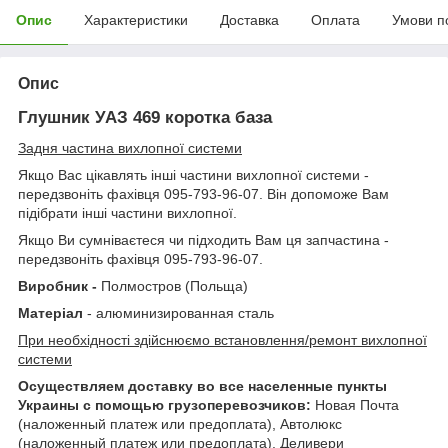
Опис
Характеристики
Доставка
Оплата
Умови п
Опис
Глушник УАЗ 469 коротка база
Задня частина вихлопної системи
Якщо Вас цікавлять інші частини вихлопної системи -
передзвоніть фахівця 095-793-96-07. Він допоможе Вам
підібрати інші частини вихлопної.
Якщо Ви сумніваєтеся чи підходить Вам ця запчастина -
передзвоніть фахівця 095-793-96-07.
Виробник -
Полмостров (Польща)
Матеріал
- алюминизированная сталь
При необхідності здійснюємо встановлення/ремонт вихлопної
системи
Осуществляем доставку во все населенные пункты
Украины с помощью грузоперевозчиков:
Новая Почта
(наложенный платеж или предоплата), Автолюкс
(наложенный платеж или предоплата), Деливери