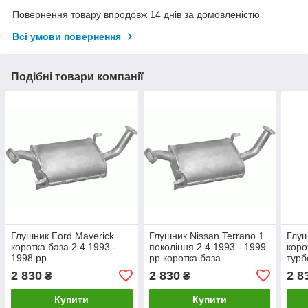
Повернення товару впродовж 14 днів за домовленістю
Всі умови повернення
Подібні товари компанії
Глушник Ford Maverick
Глушник Nissan Terrano 1
Глуш
коротка база 2.4 1993 -
покоління 2.4 1993 - 1999
коро
1998 рр
рр коротка база
турб
рр
2 830
2 830
2 8
₴
₴
Купити
Купити