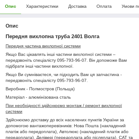
Опис
Характеристики
Доставка
Оплата
Умови п
Опис
Передня вихлопна труба 2401 Волга
Передня частина вихлопної системи
Якщо Вас цікавлять інші частини вихлопної системи –
передзвоніть спеціалісту 095-793-96-07. Він допоможе Вам
підібрати інші частини вихлопної.
Якщо Ви сумніваєтеся, чи підходить Вам ця запчастина -
передзвоніть спеціалісту 095-793-96-07.
Виробник - Полмостров (Польща)
Матеріал - алюмінізована сталь
При необхідності здійснюємо монтаж / ремонт вихлопної
системи
Здійснюємо доставку до всіх населених пунктів України за
допомогою вантажоперевізників: Нова Пошта (накладений
платіж або передоплата), Автолюкс (накладений платіж або
передоплата), Делівері (передоплата або післяплата), САТ та