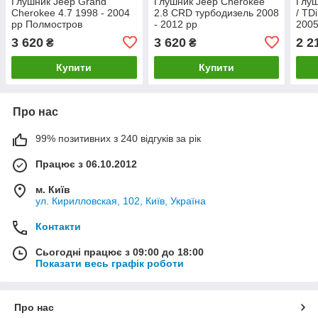
Глушник Jeep Grand
Глушник Jeep Cherokee
Глуш
Cherokee 4.7 1998 - 2004
2.8 CRD турбодизель 2008
/ TD
рр Полмостров
- 2012 рр
2005
3 620
3 620
2 2
₴
₴
Купити
Купити
Про нас
99% позитивних з 240 відгуків за рік
Працює з 06.10.2012
м. Київ
ул. Кирилловская, 102, Київ, Україна
Контакти
Сьогодні працює з 09:00 до 18:00
Показати весь графік роботи
Про нас