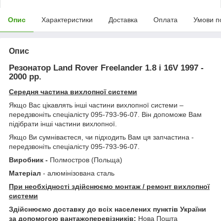
Опис
Характеристики
Доставка
Оплата
Умови п
Опис
Резонатор Land Rover Freelander 1.8 i 16V 1997 -
2000 рр.
Середня частина вихлопної системи
Якщо Вас цікавлять інші частини вихлопної системи –
передзвоніть спеціалісту 095-793-96-07. Він допоможе Вам
підібрати інші частини вихлопної.
Якщо Ви сумніваєтеся, чи підходить Вам ця запчастина -
передзвоніть спеціалісту 095-793-96-07.
Виробник -
Полмостров (Польща)
Матеріал
- алюмінізована сталь
При необхідності здійснюємо монтаж / ремонт вихлопної
системи
Здійснюємо доставку до всіх населених пунктів України
за допомогою вантажоперевізників:
Нова Пошта