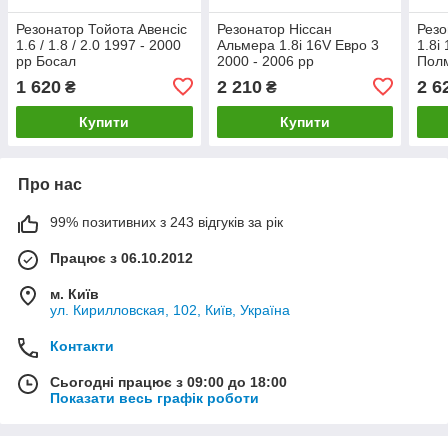
Резонатор Тойота Авенсіс
Резонатор Ніссан
Резо
1.6 / 1.8 / 2.0 1997 - 2000
Альмера 1.8i 16V Евро 3
1.8i
рр Босал
2000 - 2006 рр
Пол
1 620
2 210
2 6
₴
₴
Купити
Купити
Про нас
99% позитивних з 243 відгуків за рік
Працює з 06.10.2012
м. Київ
ул. Кирилловская, 102, Київ, Україна
Контакти
Сьогодні працює з 09:00 до 18:00
Показати весь графік роботи